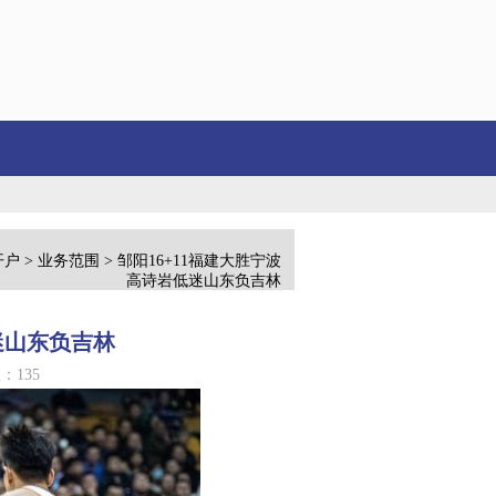
泉泽无奈离开新疆前往海外联赛, 赵睿挥手告别...
蒋介石退守台湾是谁出的
开户
>
业务范围
> 邹阳16+11福建大胜宁波
高诗岩低迷山东负吉林
迷山东负吉林
：135