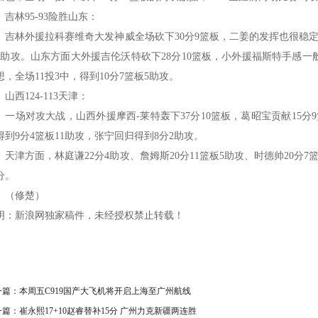
林95-93险胜山东：
林外援拉科赛维奇大发神威全场砍下30分9篮板，二姜的发挥也很稳定，姜
7助攻。山东方面大外援吉伦沃特砍下28分10篮板，小外援福斯特手感一
想，全场11投3中，得到10分7篮板5助攻。
西124-113天津：
场对攻大战，山西外援摩西-莱特轰下37分10篮板，葛昭宝贡献15分9
得到9分4篮板11助攻，张宁回归得到8分2助攻。
津方面，林庭谦22分4助攻、詹姆斯20分11篮板5助攻、时德帅20分7篮
分。
修楚）
明：新浪网独家稿件，未经授权禁止转载！
一篇：
本周五C919国产大飞机将开启上海至广州航线
一篇：
崔永熙17+10赵睿替补15分 广州力克新疆两连胜