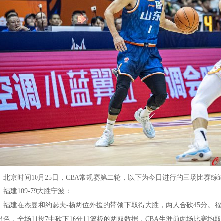
京时间10月25日，CBA常规赛第二轮，以下为今日进行的三场比赛综
建109-79大胜宁波：
建在杰曼和约瑟夫-杨两位外援的带领下取得大胜，两人合砍45分。福
出色，全场11投7中砍下16分11篮板的两双数据，CBA生涯前两场比赛均