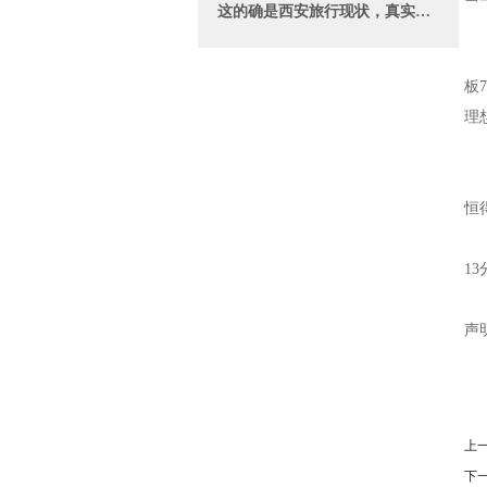
这的确是西安旅行现状，真实感受
吉
吉
板
理
山
一
恒
天
13
（
声
上
下