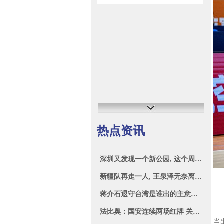
热点资讯
深圳又发现一个新公园, 这个周末快乐是它给我的! 可露营徒步摘云
新疆队再走一人, 王泉泽无奈离开新疆前往海外联赛, 赵睿挥手告别
北
福
蒋介石退守台湾是谁出的主意？之前谁在管理台湾？
福
法比奥：国安连续两场红牌 关于裁判我无法多说
当