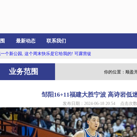
围
最新动态
联系我们
公园, 这个周末快乐是它给我的! 可露营徒步摘云...
新疆队再走一人, 王
业务范围
你的位置：
顺盈
邹阳16+11福建大胜宁波 高诗岩低
发布日期：2024-06-18 20:54 点击次数