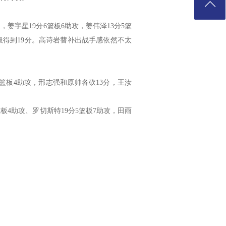
宇星19分6篮板6助攻，姜伟泽13分5篮
般得到19分。高诗岩替补出战手感依然不太
篮板4助攻，邢志强和原帅各砍13分，王汝
板4助攻、罗切斯特19分5篮板7助攻，田雨